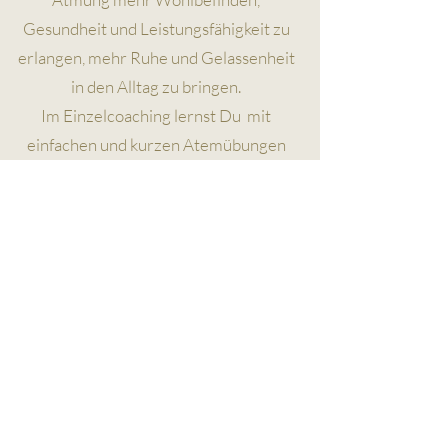
Gesundheit und Leistungsfähigkeit zu
erlangen, mehr Ruhe und Gelassenheit
in den Alltag zu bringen.
Im Einzelcoaching lernst Du mit
einfachen und kurzen Atemübungen
sanfter, entspannter und langsamer zu
atmen.
Einzelcoaching Erwachsene
4 wöchentliche Termine (60 Minuten)
Sowohl online auf Zoom als auch
persönlich in München
Einführung in die Buteyko-Methode
und Anleitungen im Atem-Training